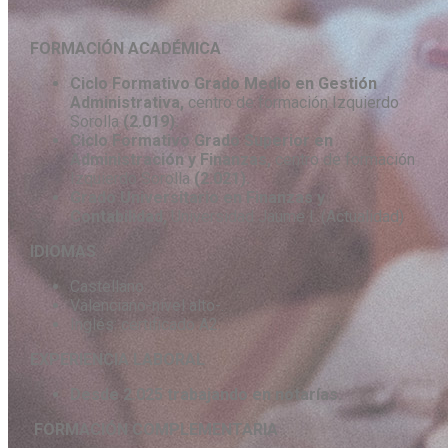
FORMACIÓN ACADÉMICA
Ciclo Formativo Grado Medio en Gestión
Administrativa,
centro de formación Izquierdo
Sorolla
(2.019).
Ciclo Formativo Grado Superior en
Administración y Finanzas,
centro de formación
Izquierdo Sorolla
(2.021).
Grado Universitario en Finanzas y
Contabilidad,
Universidad Jaume I. (Actualidad)
IDIOMAS
Castellano
Valenciano-nivel alto-.
Inglés: certificado A2.
EXPERIENCIA LABORAL
Desde 2.025 trabajando en notarías.
FORMACIÓN COMPLEMENTARIA