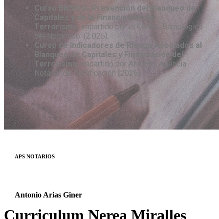
Curso BASICO- Prevención del Blanqueo de
Capitales y de la Financiación del
Terrorismo,
impartido por el Centro Tecnológico
del Notariado. (2.025).
Curso de Indicadores de Riesgo Asociados al
Blanqueo de Capitales y Financiación del
Terrorismo,
impartido por ANCERT Agencia
Notarial de Certificación (2026).
APS NOTARIOS
Antonio Arias Giner
Curriculum Nerea Miralles