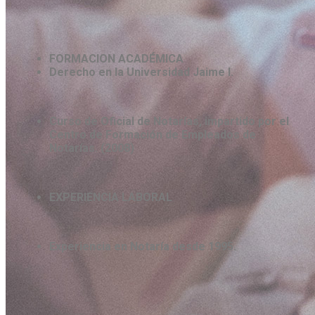
FORMACION ACADÉMICA
Derecho en la Universidad Jaime I.
Curso de Oficial de Notarías, impartido por el
Centro de Formación de Empleados de
Notarías. (2008)
EXPERIENCIA LABORAL
Experiencia en Notaría desde 1995.