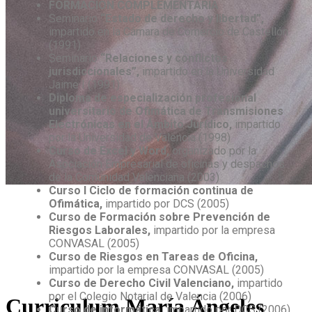
FORMACION COMPLEMENTARIA
Seminario
“Estado de derecho y libertad”,
impartido en la Cámara de Comercio de Castellón
(1991)
Seminario
“Relaciones y conflictos
jurisdiccionales”,
impartido en la Universidad
Jaime I (1991)
Diploma de especialización profesional
universitario de Ofimática de Transmisiones
Electrónicas en el Ámbito Jurídico,
impartido
por la Universidad de Valencia (1998)
Curso de Excel y Word,
organizado por la
Asociación Empresarial de oficinas y despachos
de la Comunidad Valenciana (2003)
Curso I Ciclo de formación continua de
Ofimática,
impartido por DCS (2005)
Curso de Formación sobre Prevención de
Riesgos Laborales,
impartido por la empresa
CONVASAL (2005)
Curso de Riesgos en Tareas de Oficina,
impartido por la empresa CONVASAL (2005)
Curso de Derecho Civil Valenciano,
impartido
por el Colegio Notarial de Valencia (2006)
Curriculum María Ángeles
Curso de informática,
impartido por DCS (2006)