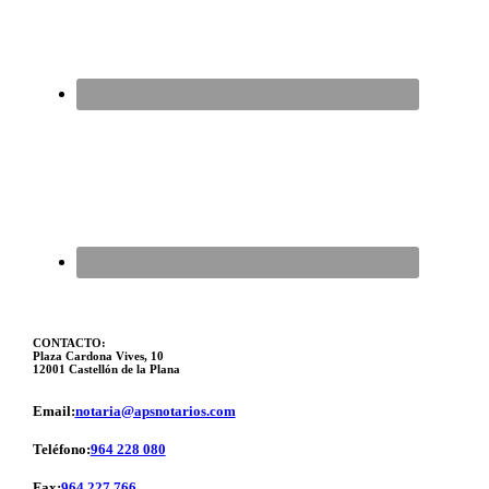
CONTACTO:
Plaza Cardona Vives, 10
12001 Castellón de la Plana
Email:
notaria@apsnotarios.com
Teléfono:
964 228 080
Fax:
964 227 766