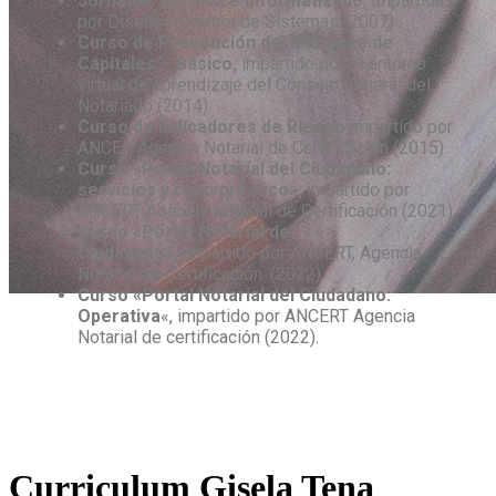
Jornadas del Índice Informatizado
, Impartidas
por Diseño y Control de Sistemas (2007)
Curso de Prevención del Blanqueo de
Capitales – Básico,
impartido por el entorno
virtual de aprendizaje del Consejo General del
Notariado (2014).
Curso de Indicadores de Riesgo
impartido por
ANCER Agencia Notarial de Certificación (2015).
Curso «Portal Notarial del Ciudadano:
servicios y caso práctico»,
impartido por
ANCERT Agencia Notarial de Certificación (2021).
Curso «Portal Notarial del
Ciudadano»,
impartido por ANCERT, Agencia
Notarial de Certificación. (2022).
Curso «Portal Notarial del Ciudadano:
Operativa
«, impartido por ANCERT Agencia
Notarial de certificación (2022).
Curriculum Gisela Tena