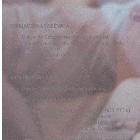
FORMACIÓN ACADÉMICA
Curso de Secretariado Internacional,
realizado en el Centro de F.P. Fina Izquierdo de
Castellón (1988).
Curso de Oficial de Notarías,
impartido por el
Centro de formación de empleados de notarías
(2008)
EXPERIENCIA LABORAL
Desde 1.995 trabajando en notarías.
FORMACIÓN COMPLEMENTARIA
Curso de informática
, impartido por DCS (2006)
Curso en Prevención del Blanqueo de
Capitales para empleados de notaría
,
impartido en el Campus Virtual del Consejo
General de Notariado (2007)